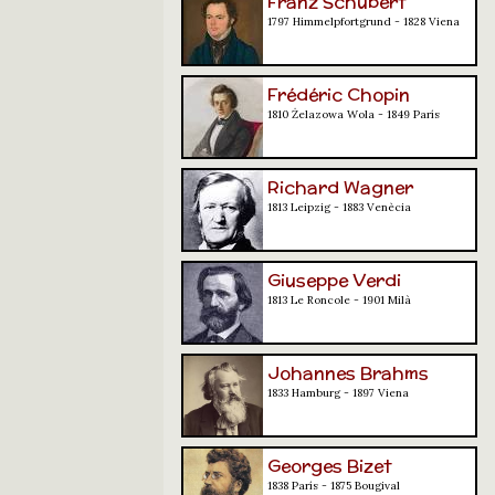
Franz Schubert
1797 Himmelpfortgrund - 1828 Viena
Frédéric Chopin
1810 Żelazowa Wola - 1849 París
Richard Wagner
1813 Leipzig - 1883 Venècia
Giuseppe Verdi
1813 Le Roncole - 1901 Milà
Johannes Brahms
1833 Hamburg - 1897 Viena
Georges Bizet
1838 París - 1875 Bougival