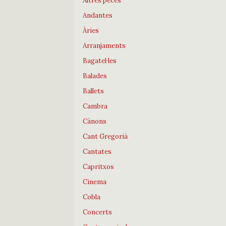
Altres peces
Andantes
Àries
Arranjaments
Bagatel·les
Balades
Ballets
Cambra
Cànons
Cant Gregorià
Cantates
Capritxos
Cinema
Cobla
Concerts