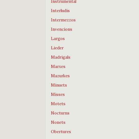
Instrumental
Interludis
Intermezzos
Invencions
Largos
Lieder
Madrigals
Marxes
Mazurkes
Minuets
Misses
Motets
Nocturns
Nonets
Obertures