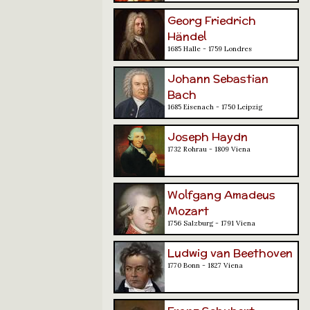
Georg Friedrich
Händel
1685 Halle - 1759 Londres
Johann Sebastian
Bach
1685 Eisenach - 1750 Leipzig
Joseph Haydn
1732 Rohrau - 1809 Viena
Wolfgang Amadeus
Mozart
1756 Salzburg - 1791 Viena
Ludwig van Beethoven
1770 Bonn - 1827 Viena