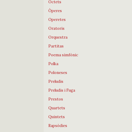
Octets
Òperes
Operetes
Oratoris
Orquestra
Partitas
Poema simfònic
Polka
Poloneses
Preludis
Preludis i Fuga
Prestos
Quartets
Quintets
Rapsòdies