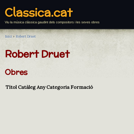
Classica.cat
Viu la música clàssica gaudint dels compositors i les seves obres
Inici
>
Robert Druet
Robert Druet
Obres
Títol
Catàleg
Any
Categoria
Formació