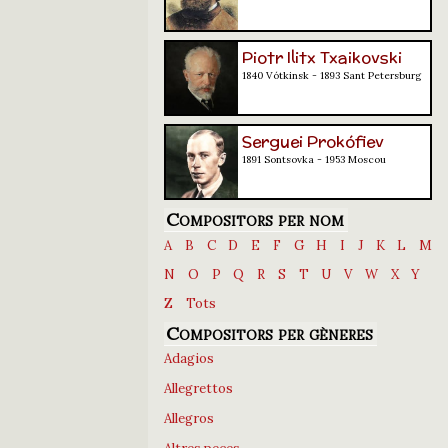
Piotr Ilitx Txaikovski
1840 Vótkinsk - 1893 Sant Petersburg
Serguei Prokófiev
1891 Sontsovka - 1953 Moscou
Compositors per nom
A
B
C
D
E
F
G
H
I
J
K
L
M
N
O
P
Q
R
S
T
U
V
W
X
Y
Z
Tots
Compositors per gèneres
Adagios
Allegrettos
Allegros