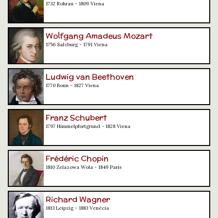
1732 Rohrau - 1809 Viena
Wolfgang Amadeus Mozart
1756 Salzburg - 1791 Viena
Ludwig van Beethoven
1770 Bonn - 1827 Viena
Franz Schubert
1797 Himmelpfortgrund - 1828 Viena
Frédéric Chopin
1810 Żelazowa Wola - 1849 París
Richard Wagner
1813 Leipzig - 1883 Venècia