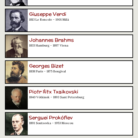
Giuseppe Verdi
1813 Le Roncole - 1901 Milà
Johannes Brahms
1833 Hamburg - 1897 Viena
Georges Bizet
1838 París - 1875 Bougival
Piotr Ilitx Txaikovski
1840 Vótkinsk - 1893 Sant Petersburg
Serguei Prokófiev
1891 Sontsovka - 1953 Moscou