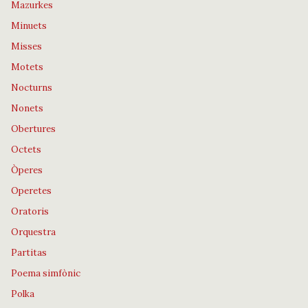
Mazurkes
Minuets
Misses
Motets
Nocturns
Nonets
Obertures
Octets
Òperes
Operetes
Oratoris
Orquestra
Partitas
Poema simfònic
Polka