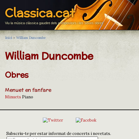
Classica.cat
Viu la música clàssica gaudint dels compositors i les seves obres
Inici
>
William Duncombe
William Duncombe
Obres
Menuet en fanfare
Minuets
Piano
Subscriu-te per estar informat de concerts i novetats.