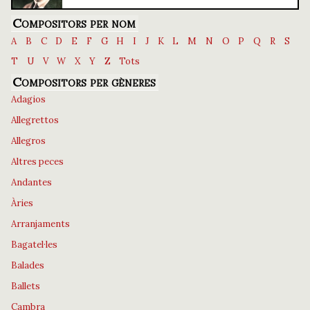
Compositors per nom
A
B
C
D
E
F
G
H
I
J
K
L
M
N
O
P
Q
R
S
T
U
V
W
X
Y
Z
Tots
Compositors per gèneres
Adagios
Allegrettos
Allegros
Altres peces
Andantes
Àries
Arranjaments
Bagatel·les
Balades
Ballets
Cambra