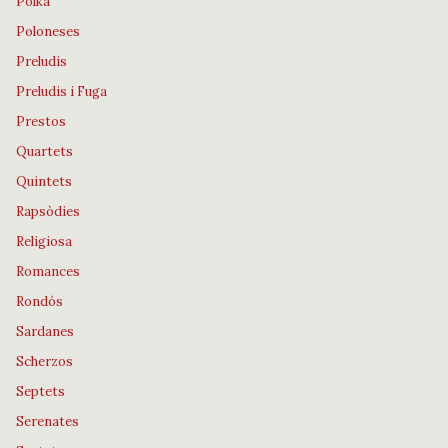
Polka
Poloneses
Preludis
Preludis i Fuga
Prestos
Quartets
Quintets
Rapsòdies
Religiosa
Romances
Rondós
Sardanes
Scherzos
Septets
Serenates