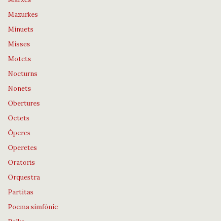
Mazurkes
Minuets
Misses
Motets
Nocturns
Nonets
Obertures
Octets
Òperes
Operetes
Oratoris
Orquestra
Partitas
Poema simfònic