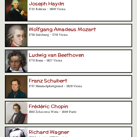
Joseph Haydn
1732 Rohrau - 1809 Viena
Wolfgang Amadeus Mozart
1756 Salzburg - 1791 Viena
Ludwig van Beethoven
1770 Bonn - 1827 Viena
Franz Schubert
1797 Himmelpfortgrund - 1828 Viena
Frédéric Chopin
1810 Żelazowa Wola - 1849 París
Richard Wagner