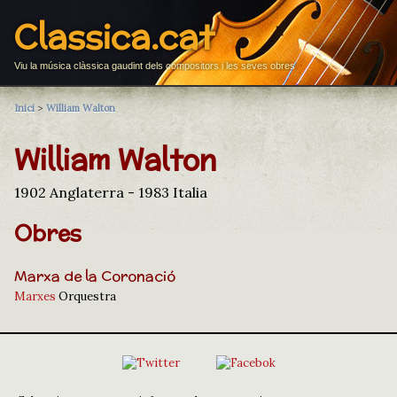
Classica.cat
Viu la música clàssica gaudint dels compositors i les seves obres
Inici
>
William Walton
William Walton
1902 Anglaterra - 1983 Italia
Obres
Marxa de la Coronació
Marxes
Orquestra