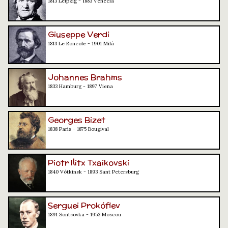
1813 Leipzig - 1883 Venècia
Giuseppe Verdi
1813 Le Roncole - 1901 Milà
Johannes Brahms
1833 Hamburg - 1897 Viena
Georges Bizet
1838 París - 1875 Bougival
Piotr Ilitx Txaikovski
1840 Vótkinsk - 1893 Sant Petersburg
Serguei Prokófiev
1891 Sontsovka - 1953 Moscou